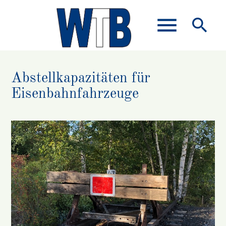
menu
search
Abstellkapazitäten für
Suchbegriffe
SUCHEN
Eisenbahnfahrzeuge